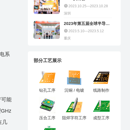
2023.10.25—2023.10.28
深圳
2023年第五届全球半导体
产业（重庆）博览会
2023.5.10—2023.5.12
重庆
电系
部分工艺展示
钻孔工序
沉铜 / 电镀
线路制作
产可能
GHz
压合工序
阻焊字符工序
成型工序
在几