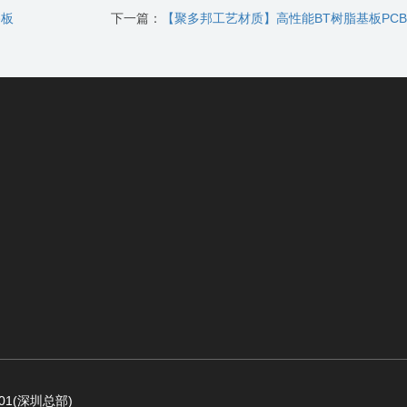
路板
下一篇：
【聚多邦工艺材质】高性能BT树脂基板PCB，打造卓越电子产品
1(深圳总部)