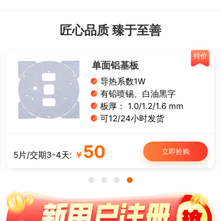
匠心品质 臻于至善
特价
单面铝基板
导热系数1W
有铅喷锡、白油黑字
板厚： 1.0/1.2/1.6 mm
可12/24小时发货
50
立即抢购
5片/交期3-4天:
￥