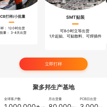
PCB打样/小批量
SMT贴装
打样： 12小时出货
可8小时立等出货
批量： 3-4天出货
1片起贴、可贴散料、可焊插件
立即打样
聚多邦生产基地
全球客户数
月出货量
PCB日出货
1,000,000+
80,000
3,000