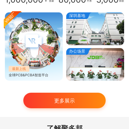
余家
平米
余款
深圳基地
办公场景
最新上线
全球PCB&PCBA智造平台
更多展示
了解聚多邦