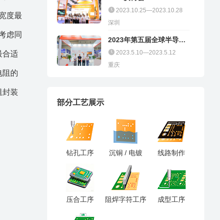
2023.10.25—2023.10.28
线宽度最
深圳
合考虑同
2023年第五届全球半导体
产业（重庆）博览会
2023.5.10—2023.5.12
最合适
重庆
电阻的
阻封装
部分工艺展示
钻孔工序
沉铜 / 电镀
线路制作
压合工序
阻焊字符工序
成型工序