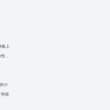
路板上
杂性，
备的小
了科技