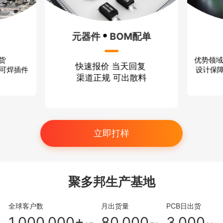
元器件
BOM配单
优势领域
出货
快速报价 当天回复
设计保障
、可焊插件
渠道正规 可出散料
立即打样
聚多邦生产基地
全球客户数
月出货量
PCB日出货
1,000,000+
80,000
3,000