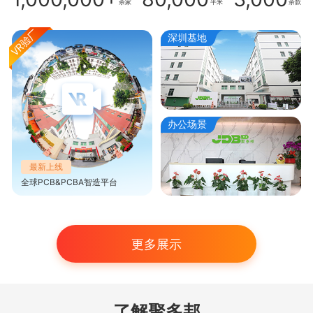
余家
平米
余款
深圳基地
办公场景
最新上线
全球PCB&PCBA智造平台
更多展示
了解聚多邦