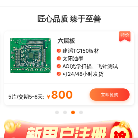
匠心品质 臻于至善
特价
六层板
建滔TG150板材
太阳油墨
AOI光学扫描、飞针测试
可24/48小时发货
800
立即抢购
5片/交期5-6天:
￥