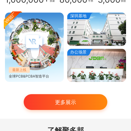
余家
平米
余款
深圳基地
办公场景
最新上线
全球PCB&PCBA智造平台
更多展示
了解聚多邦