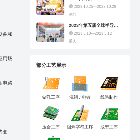
2023.10.25—2023.10.28
深圳
2023年第五届全球半导体
产业（重庆）博览会
2023.5.10—2023.5.12
设备和
重庆
应用场
部分工艺展示
高电路
钻孔工序
沉铜 / 电镀
线路制作
压合工序
阻焊字符工序
成型工序
的变