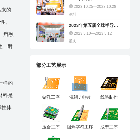
2023.10.25—2023.10.28
出来的
深圳
特性。
2023年第五届全球半导体
产业（重庆）博览会
2023.5.10—2023.5.12
、熔融
重庆
性，耐
部分工艺展示
一样的
材料是
钻孔工序
沉铜 / 电镀
线路制作
弹性体
压合工序
阻焊字符工序
成型工序