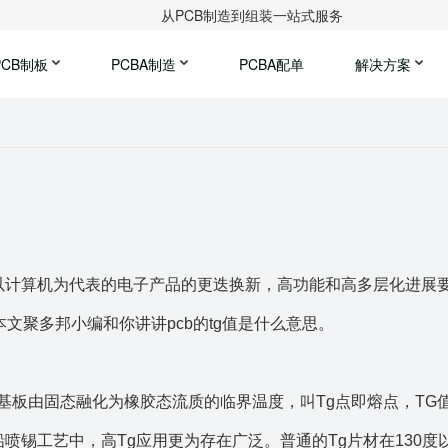
从PCB制造到组装一站式服务
PCB制板
PCBA制造
PCBA配单
解决方案
以计算机为代表的电子产品的更迭换新，高功能和高多层化进展
本文
聚
多邦小编和你讲讲pcb的tg值是什么意思。
，基板由固态融化为橡胶态流质的临界温度，叫Tg点即熔点，TG
喷锡工艺中，高Tg应用更为存在广泛。普通的Tg片材在130度