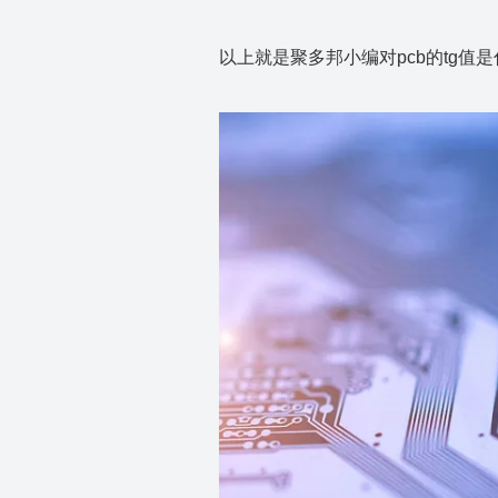
以上就是
聚
多邦小编对pcb的tg