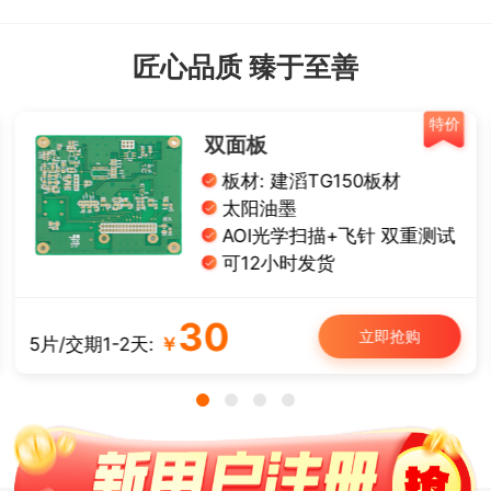
匠心品质 臻于至善
特价
双面板
板材: 建滔TG150板材
太阳油墨
AOI光学扫描+飞针 双重测试
可12小时发货
30
立即抢购
5片/交期1-2天:
￥