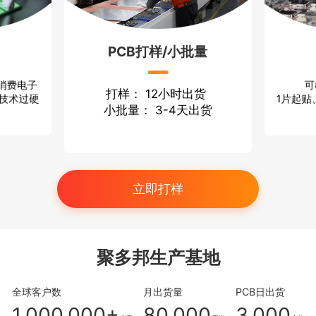
PCB打样/小批量
可
 消费电子
打样： 12小时出货
1片起贴
 技术过硬
小批量： 3-4天出货
立即打样
聚多邦生产基地
全球客户数
月出货量
PCB日出货
1,000,000+
80,000
3,000