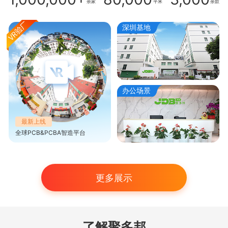
余家
平米
余款
深圳基地
办公场景
最新上线
全球PCB&PCBA智造平台
更多展示
了解聚多邦