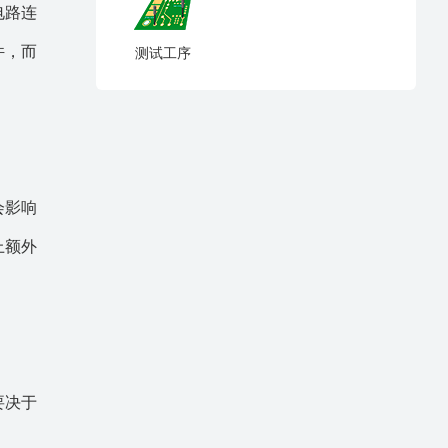
电路连
件，而
测试工序
会影响
上额外
要决于