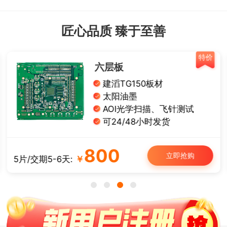
匠心品质 臻于至善
特价
六层板
建滔TG150板材
太阳油墨
AOI光学扫描、飞针测试
可24/48小时发货
800
立即抢购
5片/交期5-6天:
￥