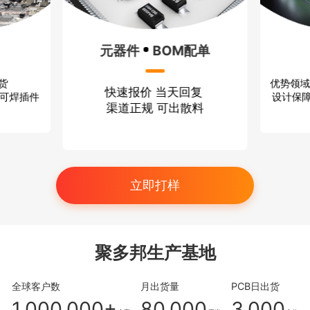
元器件
BOM配单
优势领域
出货
快速报价 当天回复
设计保障
、可焊插件
渠道正规 可出散料
立即打样
聚多邦生产基地
全球客户数
月出货量
PCB日出货
1,000,000+
80,000
3,000