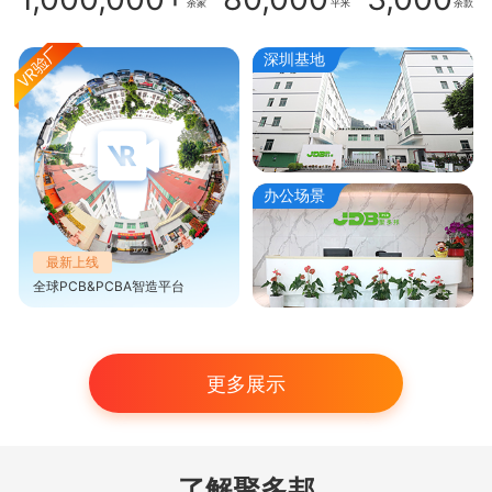
余家
平米
余款
深圳基地
办公场景
最新上线
全球PCB&PCBA智造平台
更多展示
了解聚多邦