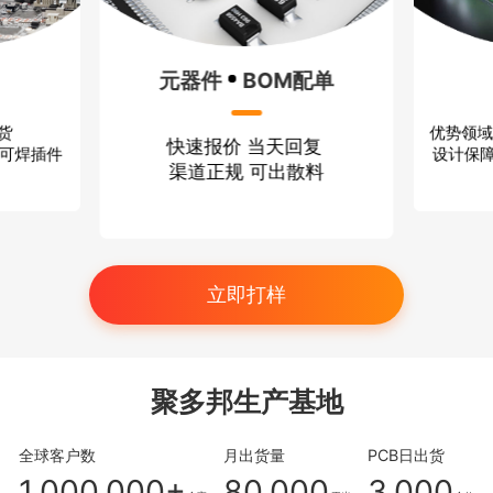
元器件
BOM配单
优势领域
出货
快速报价 当天回复
设计保障
、可焊插件
渠道正规 可出散料
立即打样
聚多邦生产基地
全球客户数
月出货量
PCB日出货
1,000,000+
80,000
3,000