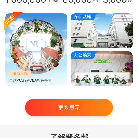
余家
平米
余款
深圳基地
办公场景
最新上线
全球PCB&PCBA智造平台
更多展示
了解聚多邦