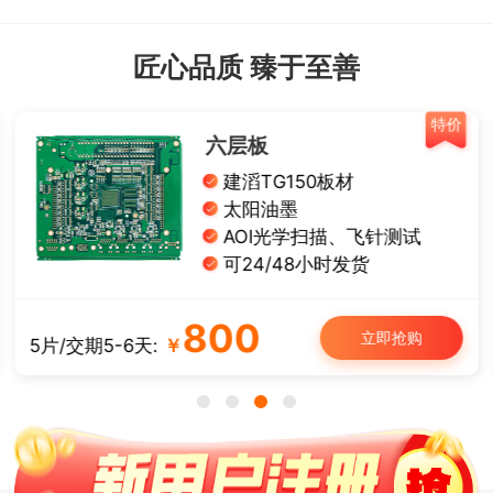
匠心品质 臻于至善
特价
六层板
建滔TG150板材
太阳油墨
AOI光学扫描、飞针测试
可24/48小时发货
800
立即抢购
5片/交期5-6天:
￥