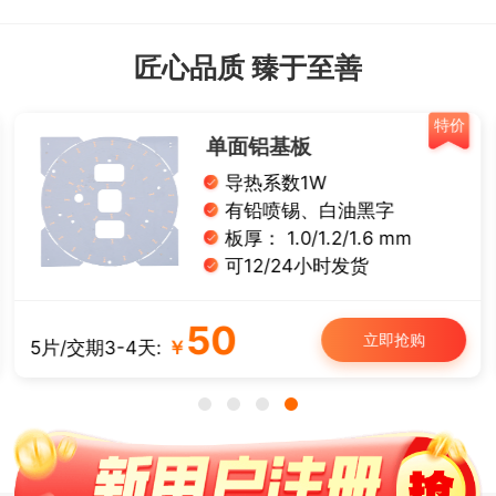
匠心品质 臻于至善
特价
单面铝基板
导热系数1W
有铅喷锡、白油黑字
板厚： 1.0/1.2/1.6 mm
可12/24小时发货
50
立即抢购
5片/交期3-4天:
￥