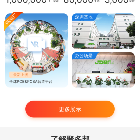
余家
平米
余款
深圳基地
办公场景
最新上线
全球PCB&PCBA智造平台
更多展示
了解聚多邦