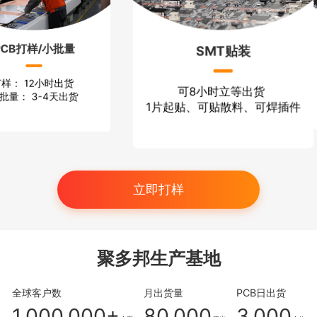
PCB打样/小批量
SMT贴装
样： 12小时出货
可8小时立等出货
批量： 3-4天出货
1片起贴、可贴散料、可焊插件
立即打样
聚多邦生产基地
全球客户数
月出货量
PCB日出货
1,000,000+
80,000
3,000