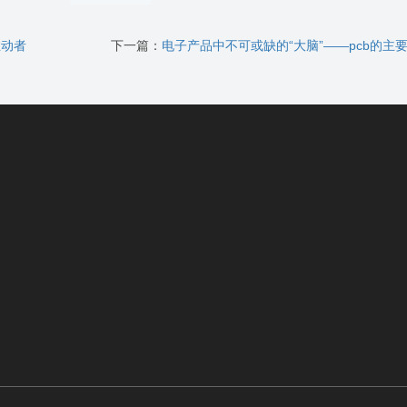
推动者
下一篇：
电子产品中不可或缺的“大脑”——pcb的主要作用有