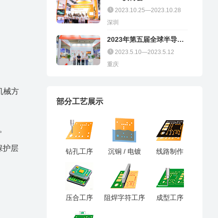
2023.10.25—2023.10.28
深圳
2023年第五届全球半导体
产业（重庆）博览会
2023.5.10—2023.5.12
重庆
机械方
部分工艺展示
。
保护层
钻孔工序
沉铜 / 电镀
线路制作
压合工序
阻焊字符工序
成型工序