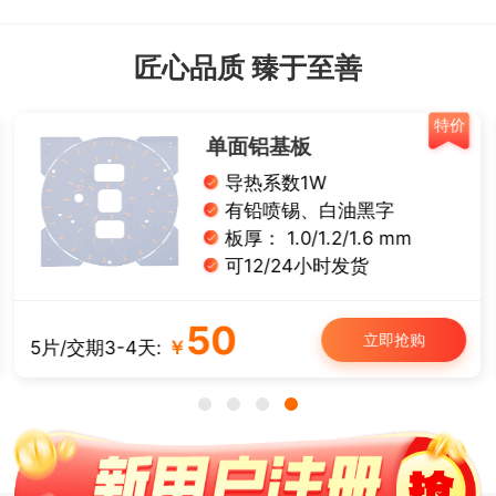
匠心品质 臻于至善
特价
单面铝基板
导热系数1W
有铅喷锡、白油黑字
板厚： 1.0/1.2/1.6 mm
可12/24小时发货
50
立即抢购
5片/交期3-4天:
￥