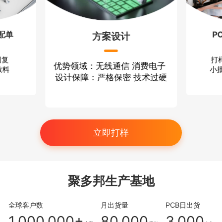
配单
P
方案设计
回复
打
优势领域：无线通信 消费电子
散料
小批
设计保障：严格保密 技术过硬
立即打样
聚多邦生产基地
全球客户数
月出货量
PCB日出货
1,000,000+
80,000
3,000