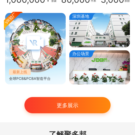
余家
平米
余款
深圳基地
办公场景
最新上线
全球PCB&PCBA智造平台
更多展示
了解聚多邦