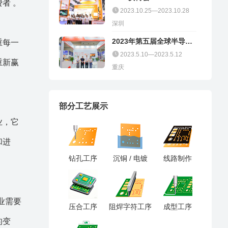
者 。
2023.10.25—2023.10.28
深圳
2023年第五届全球半导体
重每一
产业（重庆）博览会
2023.5.10—2023.5.12
重新赢
重庆
部分工艺展示
业，它
和进
钻孔工序
沉铜 / 电镀
线路制作
业需要
压合工序
阻焊字符工序
成型工序
的变