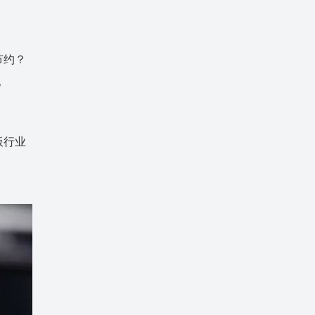
节约？
？
板行业