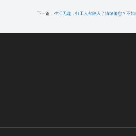
下一篇：
生活无趣，打工人都陷入了情绪倦怠？不如来diy一个电子