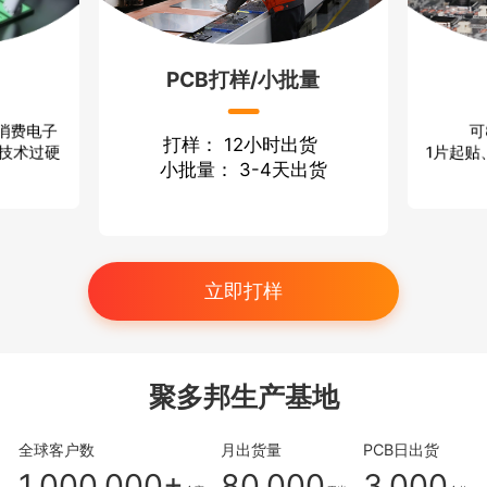
PCB打样/小批量
可
 消费电子
打样： 12小时出货
1片起贴
 技术过硬
小批量： 3-4天出货
立即打样
聚多邦生产基地
全球客户数
月出货量
PCB日出货
1,000,000+
80,000
3,000