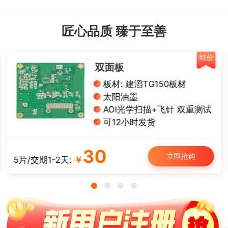
匠心品质 臻于至善
特价
双面板
板材: 建滔TG150板材
太阳油墨
AOI光学扫描+飞针 双重测试
可12小时发货
30
立即抢购
5片/交期1-2天:
￥