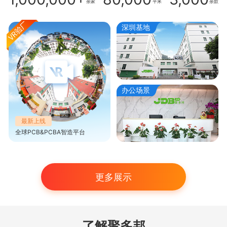
余家
平米
余款
深圳基地
办公场景
最新上线
全球PCB&PCBA智造平台
更多展示
了解聚多邦