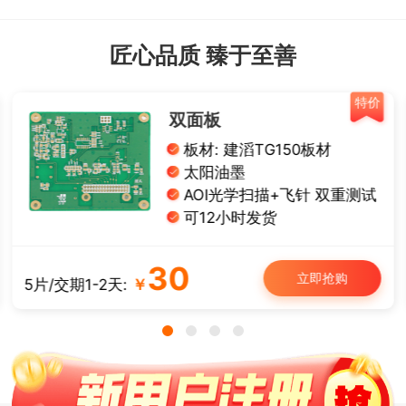
匠心品质 臻于至善
特价
双面板
板材: 建滔TG150板材
太阳油墨
AOI光学扫描+飞针 双重测试
可12小时发货
30
立即抢购
5片/交期1-2天:
￥