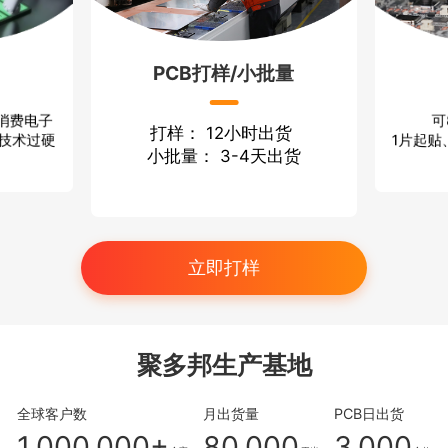
PCB打样/小批量
可
 消费电子
打样： 12小时出货
1片起贴
 技术过硬
小批量： 3-4天出货
立即打样
聚多邦生产基地
全球客户数
月出货量
PCB日出货
1,000,000+
80,000
3,000