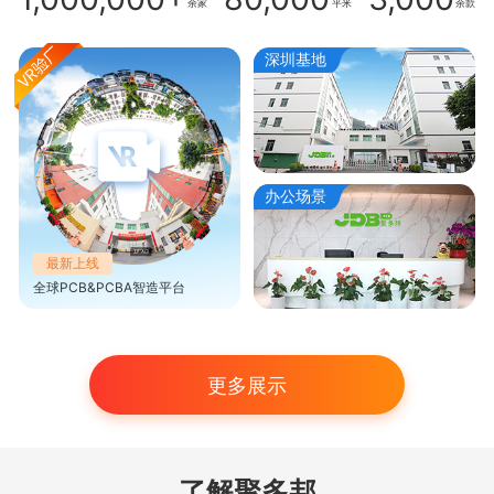
余家
平米
余款
深圳基地
办公场景
最新上线
全球PCB&PCBA智造平台
更多展示
了解聚多邦