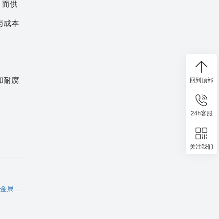
，而供
与成本
和耐腐
回到顶部
24h客服
关注我们
板的比较