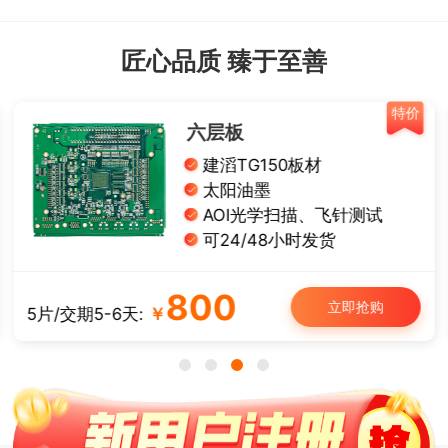
匠心品质 臻于至善
特价
六层板
建滔TG150板材
太阳油墨
AOI光学扫描、飞针测试
可24/48小时发货
800
立即抢购
5片/交期5-6天:
￥