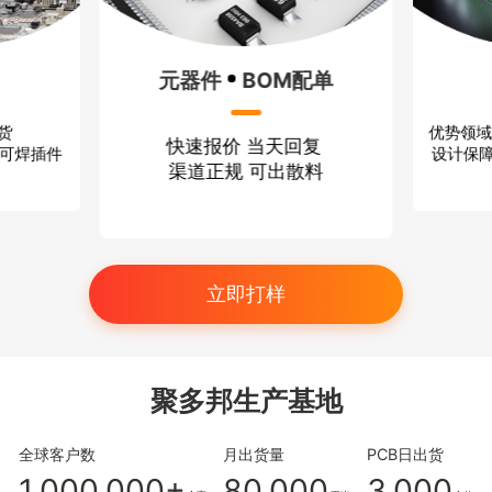
元器件
BOM配单
优势领域
出货
快速报价 当天回复
设计保障
、可焊插件
渠道正规 可出散料
立即打样
聚多邦生产基地
全球客户数
月出货量
PCB日出货
1,000,000+
80,000
3,000