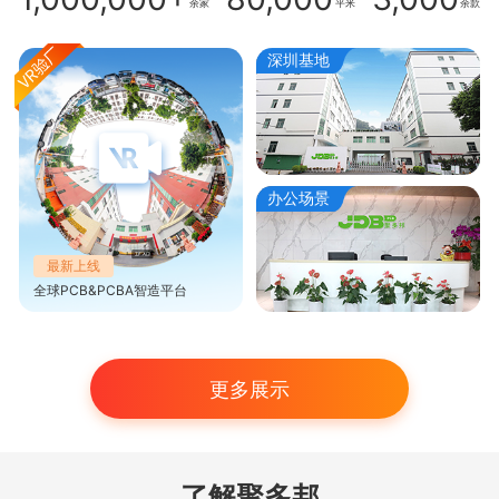
余家
平米
余款
深圳基地
办公场景
最新上线
全球PCB&PCBA智造平台
更多展示
了解聚多邦