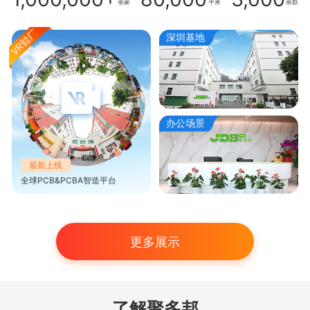
余家
平米
余款
深圳基地
办公场景
最新上线
全球PCB&PCBA智造平台
更多展示
了解聚多邦