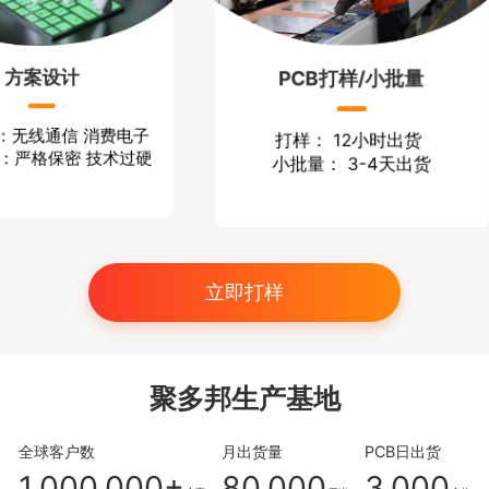
PCB打样/小批量
可
 消费电子
打样： 12小时出货
1片起贴
 技术过硬
小批量： 3-4天出货
立即打样
聚多邦生产基地
全球客户数
月出货量
PCB日出货
1,000,000+
80,000
3,000