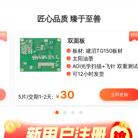
匠心品质 臻于至善
特价
双面板
板材: 建滔TG150板材
太阳油墨
AOI光学扫描+飞针 双重测试
可12小时发货
30
立即抢购
5片/交期1-2天:
￥