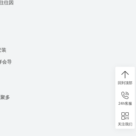
往往因
安装
样会导
回到顶部
，
聚
多
24h客服
关注我们