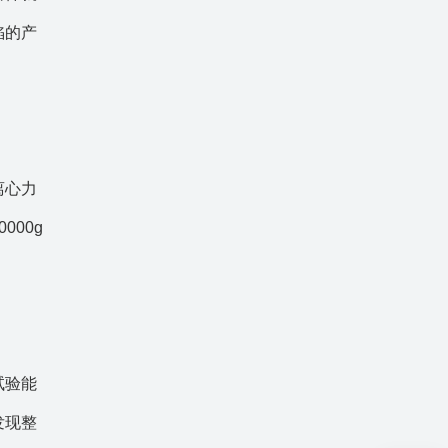
陷的产
离心力
00g
试验能
发现整