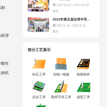
2023.10.25—2023.10.28
以剔
深圳
2023年第五届全球半导体
产业（重庆）博览会
2023.5.10—2023.5.12
重庆
效机理
部分工艺展示
参数性
失效机
钻孔工序
沉铜 / 电镀
线路制作
压合工序
阻焊字符工序
成型工序