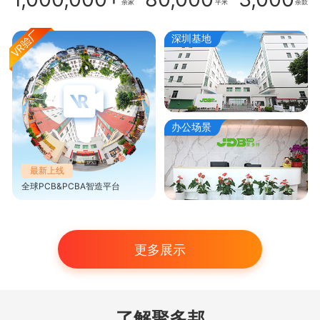
余家
平米
余款
深圳基地
办公场景
最新上线
全球PCB&PCBA智造平台
更多展示
了解聚多邦