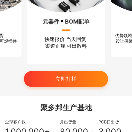
BOM配单
方案设计
 当天回复
优势领域：无线通信 消费电子
 可出散料
设计保障：严格保密 技术过硬
立即打样
聚多邦生产基地
全球客户数
月出货量
PCB日出货
1,000,000+
80,000
3,000