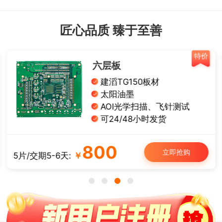
匠心品质 臻于至善
价
特价
单面铝基板
导热系数1W
有铅喷锡、白油黑字
板厚： 1.0/1.2/1.6 mm
可12/24小时发货
50
立即抢购
5片/交期3-4天:
￥