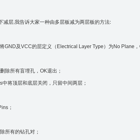
模式下减层,我告诉大家一种由多层板减为两层板的方法:
及VCC的层定义（Electrical Layer Type）为No Plane
ks中删除所有盲埋孔，OK退出；
Colors中将顶层和底层关闭，只留中间两层；
Pins；
rs下删除所有的钻孔对；