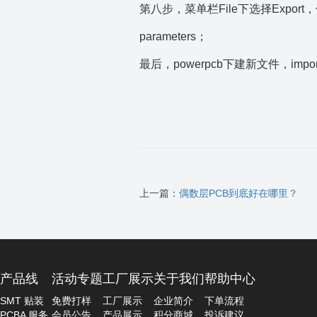
第八步，菜单栏File下选择Export，
parameters；
最后，powerpcb下建新文件，im
上一篇：
偶数层PCB到底好在哪里？
产品线
活动专题
工厂展示
关于我们
帮助中心
SMT 贴装
免费打样
工厂展示
企业简介
下单流程
PCBA 服务
会员公告
产品展示
积分商城
投诉建议