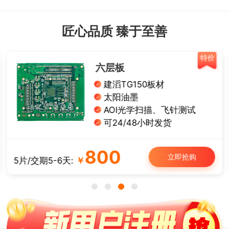
匠心品质 臻于至善
价
特价
单面铝基板
导热系数1W
有铅喷锡、白油黑字
板厚： 1.0/1.2/1.6 mm
可12/24小时发货
50
立即抢购
5片/交期3-4天:
￥