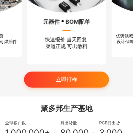
元器件
BOM配单
方案设计
快速报价 当天回复
优势领域：无线通信 消费电
渠道正规 可出散料
设计保障：严格保密 技术过
立即打样
聚多邦生产基地
全球客户数
月出货量
PCB日出货
1,000,000+
80,000
3,000