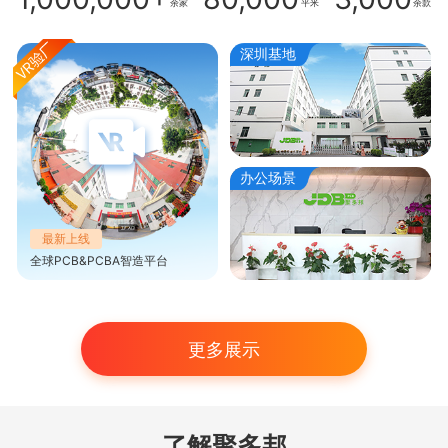
余家
平米
余款
深圳基地
办公场景
最新上线
全球PCB&PCBA智造平台
更多展示
了解聚多邦