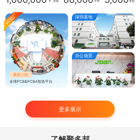
余家
平米
余款
深圳基地
办公场景
最新上线
全球PCB&PCBA智造平台
更多展示
了解聚多邦