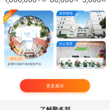
余家
平米
余款
深圳基地
办公场景
最新上线
全球PCB&PCBA智造平台
更多展示
了解聚多邦