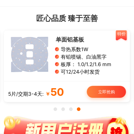
匠心品质 臻于至善
特价
单面铝基板
导热系数1W
有铅喷锡、白油黑字
板厚： 1.0/1.2/1.6 mm
可12/24小时发货
50
立即抢购
5片/交期3-4天:
￥