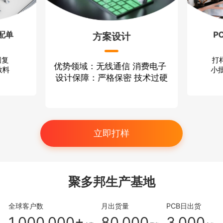
配单
P
方案设计
回复
打
优势领域：无线通信 消费电子
散料
小批
设计保障：严格保密 技术过硬
立即打样
聚多邦生产基地
全球客户数
月出货量
PCB日出货
1,000,000+
80,000
3,000