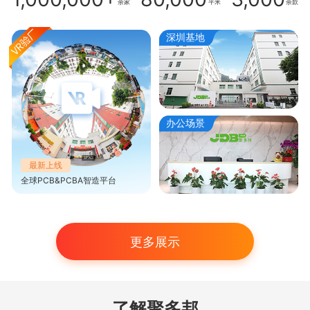
余家
平米
余款
深圳基地
办公场景
最新上线
全球PCB&PCBA智造平台
更多展示
了解聚多邦