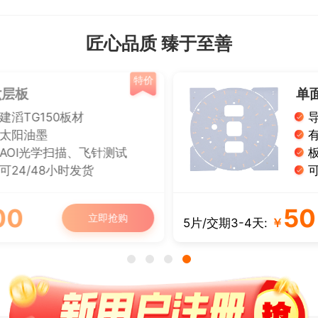
匠心品质 臻于至善
特价
单面铝基板
导热系数1W
有铅喷锡、白油黑字
板厚： 1.0/1.2/1.6 mm
可12/24小时发货
50
立即抢购
5片/交期3-4天:
￥