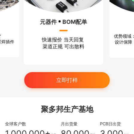
配单
P
方案设计
回复
打
优势领域：无线通信 消费电子
散料
小批
设计保障：严格保密 技术过硬
立即打样
聚多邦生产基地
全球客户数
月出货量
PCB日出货
1,000,000+
80,000
3,000