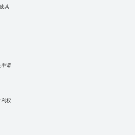
使其
先申请
专利权