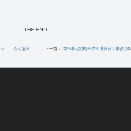
THE END
交付，开启电子制造服务新篇
下一篇：
2026慕尼黑电子展圆满收官｜聚多邦