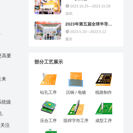
2023.10.25—2023.10.28
深圳
2023年第五届全球半导体
产业（重庆）博览会
2023.5.10—2023.5.12
上
重庆
更高要
部分工艺展示
（来
钻孔工序
沉铜 / 电镀
线路制作
系统级
期。
压合工序
阻焊字符工序
成型工序
被关注