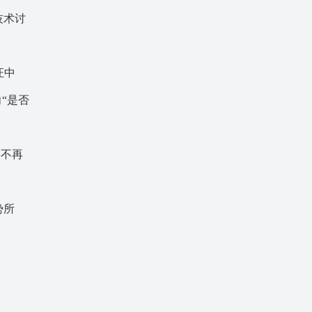
技术讨
证中
“是否
功不再
势所