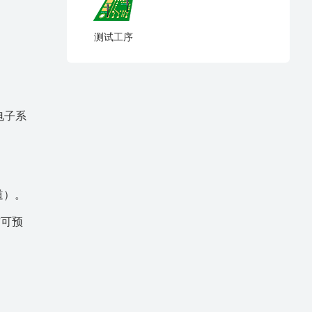
测试工序
电子系
道）。
与可预