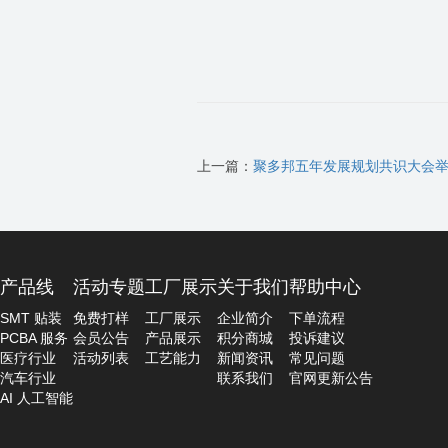
上一篇：
聚多邦五年发展规划共识大会举行 ——以可靠性
产品线
活动专题
工厂展示
关于我们
帮助中心
SMT 贴装
免费打样
工厂展示
企业简介
下单流程
PCBA 服务
会员公告
产品展示
积分商城
投诉建议
医疗行业
活动列表
工艺能力
新闻资讯
常见问题
汽车行业
联系我们
官网更新公告
AI 人工智能