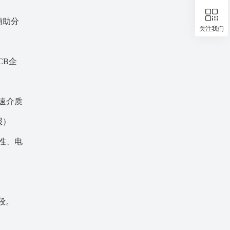
辅助分
关注我们
CB企
速介质
报
）
性、电
）
段。