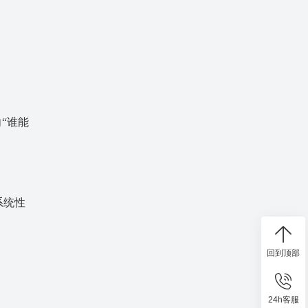
“谁能
系统性
回到顶部
24h客服