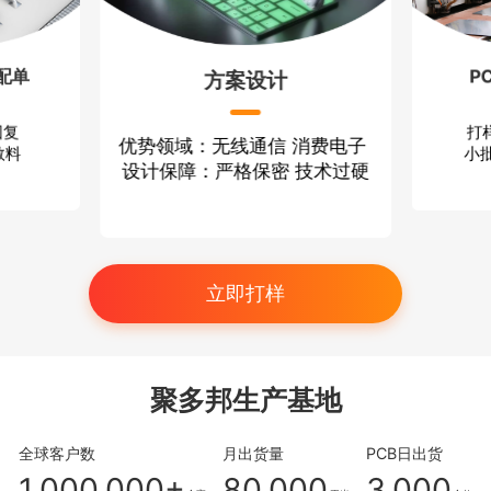
配单
P
方案设计
回复
打
优势领域：无线通信 消费电子
散料
小批
设计保障：严格保密 技术过硬
立即打样
聚多邦生产基地
全球客户数
月出货量
PCB日出货
1,000,000+
80,000
3,000