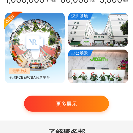
余家
平米
余款
深圳基地
办公场景
最新上线
全球PCB&PCBA智造平台
更多展示
了解聚多邦