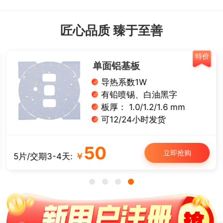
匠心品质 臻于至善
特价
单面铝基板
导热系数1W
有铅喷锡、白油黑字
板厚： 1.0/1.2/1.6 mm
可12/24小时发货
50
立即抢购
5片/交期3-4天:
￥