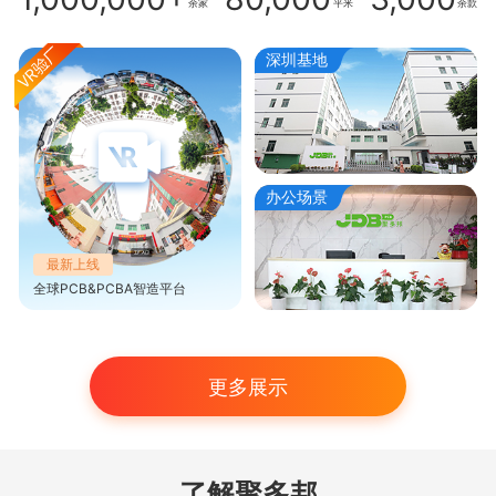
余家
平米
余款
深圳基地
办公场景
最新上线
全球PCB&PCBA智造平台
更多展示
了解聚多邦