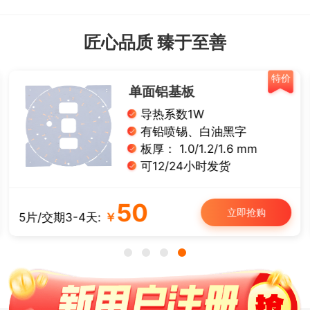
匠心品质 臻于至善
特价
单面铝基板
导热系数1W
有铅喷锡、白油黑字
板厚： 1.0/1.2/1.6 mm
可12/24小时发货
50
立即抢购
5片/交期3-4天:
￥