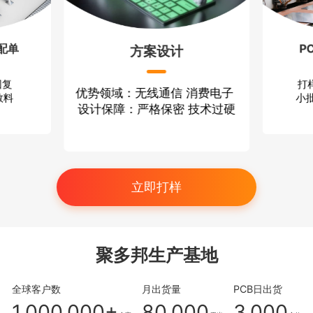
配单
P
方案设计
回复
打
优势领域：无线通信 消费电子
散料
小批
设计保障：严格保密 技术过硬
立即打样
聚多邦生产基地
全球客户数
月出货量
PCB日出货
1,000,000+
80,000
3,000