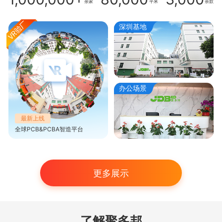
余家
平米
余款
深圳基地
办公场景
最新上线
全球PCB&PCBA智造平台
更多展示
了解聚多邦