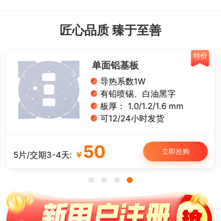
匠心品质 臻于至善
特价
单面铝基板
导热系数1W
有铅喷锡、白油黑字
板厚： 1.0/1.2/1.6 mm
可12/24小时发货
50
立即抢购
5片/交期3-4天:
￥