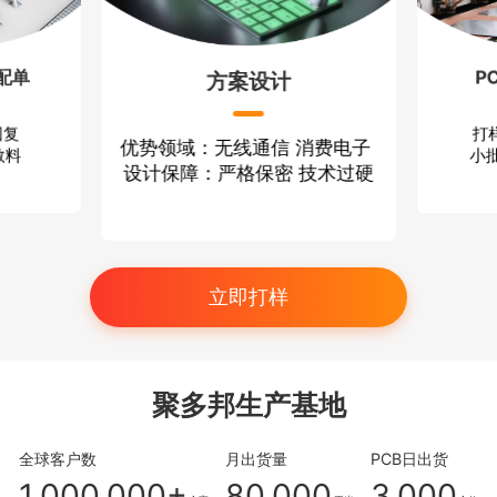
配单
P
方案设计
回复
打
优势领域：无线通信 消费电子
散料
小批
设计保障：严格保密 技术过硬
立即打样
聚多邦生产基地
全球客户数
月出货量
PCB日出货
1,000,000+
80,000
3,000