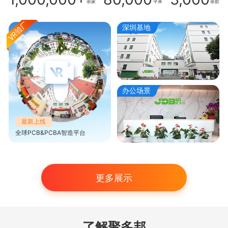
余家
平米
余款
深圳基地
办公场景
最新上线
全球PCB&PCBA智造平台
更多展示
了解聚多邦