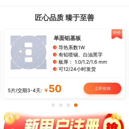
匠心品质 臻于至善
特价
单面铝基板
导热系数1W
有铅喷锡、白油黑字
板厚： 1.0/1.2/1.6 mm
可12/24小时发货
50
立即抢购
5片/交期3-4天:
￥