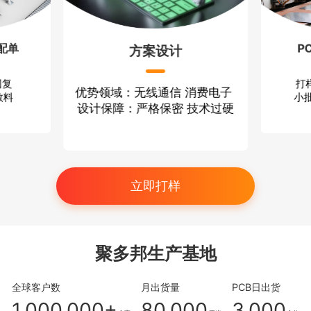
配单
P
方案设计
回复
打
优势领域：无线通信 消费电子
散料
小批
设计保障：严格保密 技术过硬
立即打样
聚多邦生产基地
全球客户数
月出货量
PCB日出货
1,000,000+
80,000
3,000