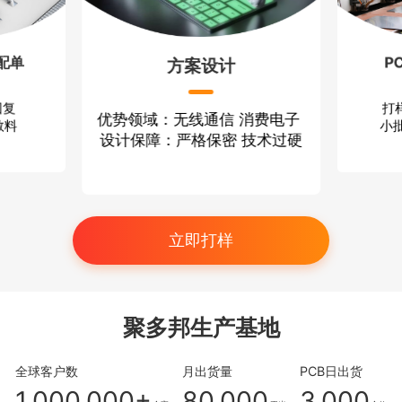
配单
P
方案设计
回复
打
优势领域：无线通信 消费电子
散料
小批
设计保障：严格保密 技术过硬
立即打样
聚多邦生产基地
全球客户数
月出货量
PCB日出货
1,000,000+
80,000
3,000