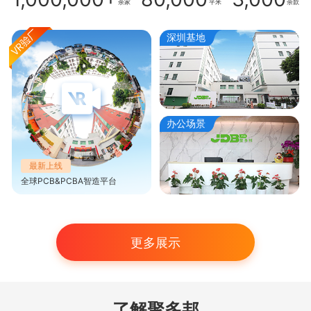
余家
平米
余款
深圳基地
办公场景
最新上线
全球PCB&PCBA智造平台
更多展示
了解聚多邦