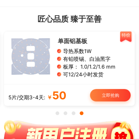
匠心品质 臻于至善
特价
单面铝基板
导热系数1W
有铅喷锡、白油黑字
板厚： 1.0/1.2/1.6 mm
可12/24小时发货
50
立即抢购
5片/交期3-4天:
￥