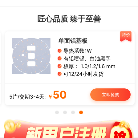
匠心品质 臻于至善
特价
单面铝基板
导热系数1W
有铅喷锡、白油黑字
板厚： 1.0/1.2/1.6 mm
可12/24小时发货
50
立即抢购
5片/交期3-4天:
￥