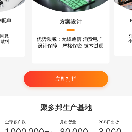
配单
P
方案设计
回复
打
优势领域：无线通信 消费电子
散料
小批
设计保障：严格保密 技术过硬
立即打样
聚多邦生产基地
全球客户数
月出货量
PCB日出货
1,000,000+
80,000
3,000