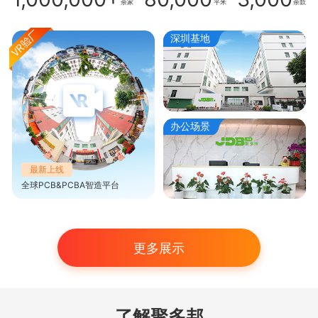
余家
平米
余款
深圳基地
办公场景
最新上线
全球PCB&PCBA智造平台
更多展示
了解聚多邦