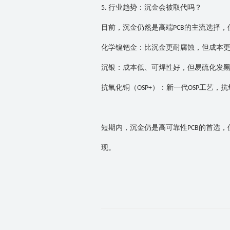
行业趋势：沉金会被取代吗？
5.
目前，沉金仍然是高端
的主流选择，
PCB
化学镍钯金：比沉金更耐腐蚀，但成本
沉银：成本低、可焊性好，但易硫化发
抗氧化铜（
）：新一代
工艺，抗
OSP+
OSP
短期内，沉金仍是高可靠性
的首选，
PCB
现。