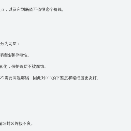
难点，以及它到底值不值得这个价钱。
构分为两层：
焊接性和导电性。
氧化，保护镍层不被腐蚀。
，不需要高温熔锡，因此对
的平整度和精细度更友好。
PCB
精细封装焊接不良。