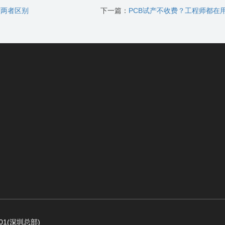
懂两者区别
下一篇：
PCB试产不收费？工程师都在
1(深圳总部)