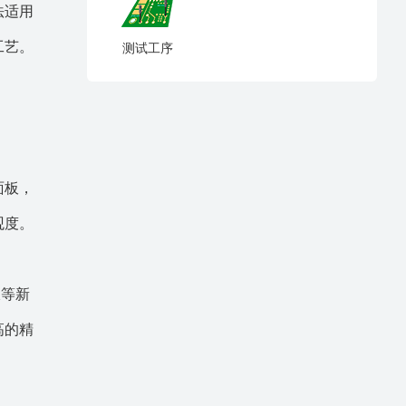
法适用
工艺。
测试工序
面板，
观度。
板等新
高的精