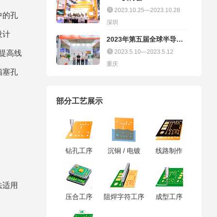
2023.10.25—2023.10.28
中的孔
深圳
设计
2023年第五届全球半导体
产业（重庆）博览会
2023.5.10—2023.5.12
，提高线
重庆
脂塞孔
部分工艺展示
钻孔工序
沉铜 / 电镀
线路制作
法适用
压合工序
阻焊字符工序
成型工序