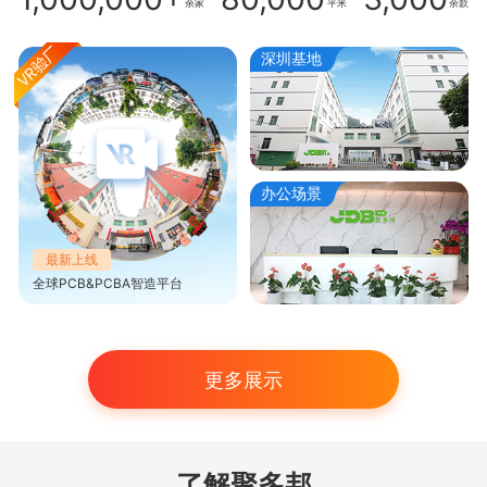
余家
平米
余款
深圳基地
办公场景
最新上线
全球PCB&PCBA智造平台
更多展示
了解聚多邦