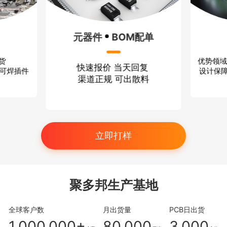
BOM配单
方案设计
价 当天回复
优势领域：无线通信 消费电子
规 可出散料
设计保障：严格保密 技术过硬
立即打样
聚多邦生产基地
全球客户数
月出货量
PCB日出货
1,000,000+
80,000
3,000