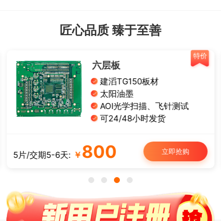
匠心品质 臻于至善
特价
特
单面铝基板
导热系数1W
有铅喷锡、白油黑字
板厚： 1.0/1.2/1.6 mm
可12/24小时发货
50
立即抢购
5片/交期3-4天:
￥