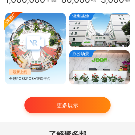
余家
平米
余款
深圳基地
办公场景
最新上线
全球PCB&PCBA智造平台
更多展示
了解聚多邦