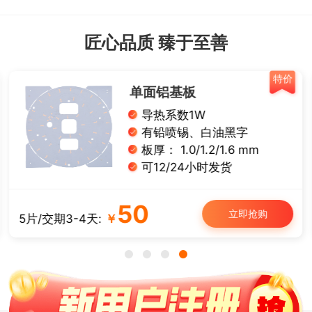
匠心品质 臻于至善
特价
单面铝基板
导热系数1W
有铅喷锡、白油黑字
板厚： 1.0/1.2/1.6 mm
可12/24小时发货
50
立即抢购
5片/交期3-4天:
￥