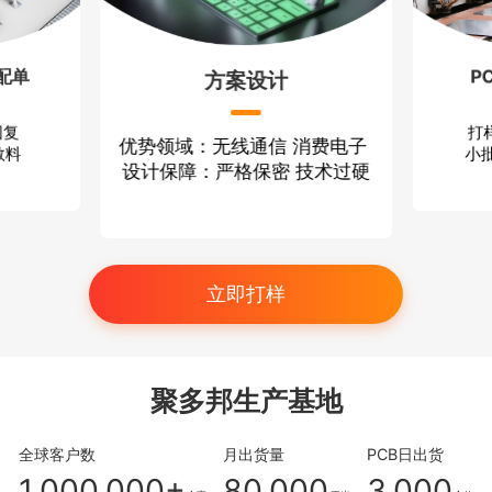
配单
P
方案设计
回复
打
优势领域：无线通信 消费电子
散料
小批
设计保障：严格保密 技术过硬
立即打样
聚多邦生产基地
全球客户数
月出货量
PCB日出货
1,000,000+
80,000
3,000