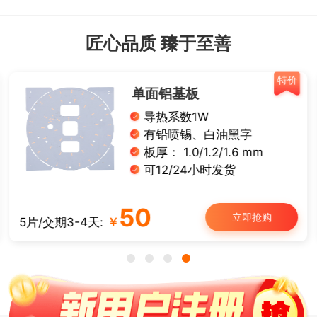
匠心品质 臻于至善
特价
单面铝基板
导热系数1W
有铅喷锡、白油黑字
板厚： 1.0/1.2/1.6 mm
可12/24小时发货
50
立即抢购
5片/交期3-4天:
￥