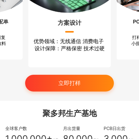
配单
P
方案设计
回复
打
优势领域：无线通信 消费电子
散料
小批
设计保障：严格保密 技术过硬
立即打样
聚多邦生产基地
全球客户数
月出货量
PCB日出货
1,000,000+
80,000
3,000