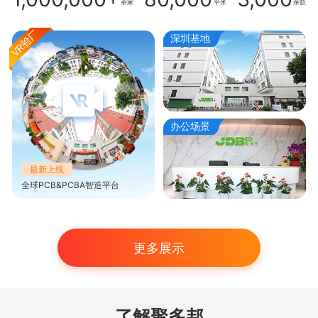
余家
平米
余款
深圳基地
办公场景
最新上线
全球PCB&PCBA智造平台
更多展示
了解聚多邦