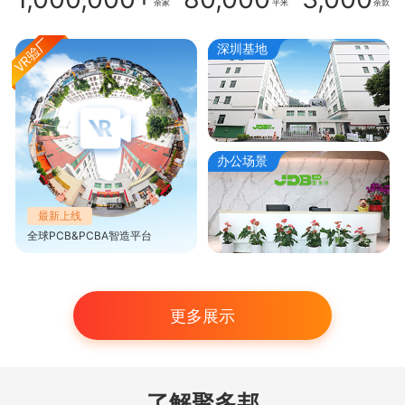
余家
平米
余款
深圳基地
办公场景
最新上线
全球PCB&PCBA智造平台
更多展示
了解聚多邦