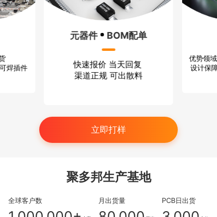
器件
BOM配单
方案设计
速报价 当天回复
优势领域：无线通信 消费电子
道正规 可出散料
设计保障：严格保密 技术过硬
立即打样
聚多邦生产基地
全球客户数
月出货量
PCB日出货
1,000,000+
80,000
3,000