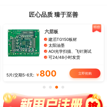
匠心品质 臻于至善
特价
单面铝基板
导热系数1W
有铅喷锡、白油黑字
试
板厚： 1.0/1.2/1.6 mm
可12/24小时发货
50
购
立即抢购
5片/交期3-4天:
￥