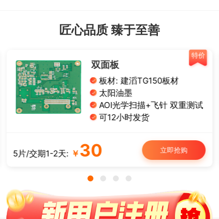
匠心品质 臻于至善
特价
双面板
板材: 建滔TG150板材
太阳油墨
AOI光学扫描+飞针 双重测试
可12小时发货
30
立即抢购
5片/交期1-2天:
￥