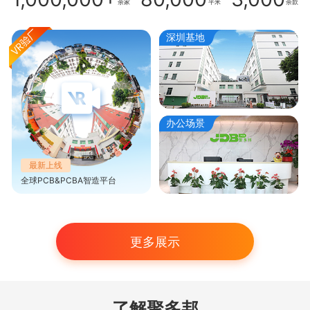
余家
平米
余款
深圳基地
办公场景
最新上线
全球PCB&PCBA智造平台
更多展示
了解聚多邦