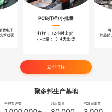
PCB打样/小批量
可
 消费电子
打样： 12小时出货
1片起贴
 技术过硬
小批量： 3-4天出货
立即打样
聚多邦生产基地
全球客户数
月出货量
PCB日出货
1,000,000+
80,000
3,000